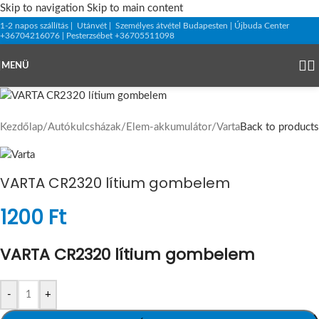
Skip to navigation
Skip to main content
1-2 napos szállítás | Utánvét | Személyes átvétel Budapesten | Újbuda Center
+36704216076 | Pesterzsébet +36705511098
MENÜ
Kezdőlap
/
Autókulcsházak
/
Elem-akkumulátor
/
Varta
Back to products
VARTA CR2320 lítium gombelem
1200
Ft
VARTA CR2320 lítium gombelem
-
+