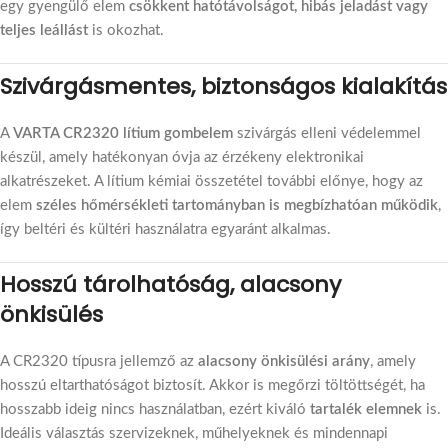
egy gyengülő elem
csökkent hatótávolságot, hibás jeladást vagy
teljes leállást
is okozhat.
Szivárgásmentes, biztonságos kialakítás
A
VARTA CR2320 lítium gombelem
szivárgás elleni védelemmel
készül, amely hatékonyan óvja az érzékeny elektronikai
alkatrészeket. A lítium kémiai összetétel további előnye, hogy az
elem
széles hőmérsékleti tartományban is megbízhatóan működik
,
így beltéri és kültéri használatra egyaránt alkalmas.
Hosszú tárolhatóság, alacsony
önkisülés
A CR2320 típusra jellemző az
alacsony önkisülési arány
, amely
hosszú eltarthatóságot biztosít. Akkor is megőrzi töltöttségét, ha
hosszabb ideig nincs használatban, ezért kiváló
tartalék elemnek
is.
Ideális választás szervizeknek, műhelyeknek és mindennapi