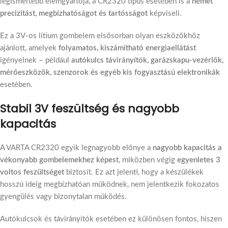
legismertebb elemgyártója, a CR2320 típus esetében is a
német
precizitást, megbízhatóságot és tartósságot
képviseli.
Ez a 3V-os lítium gombelem elsősorban olyan eszközökhöz
ajánlott, amelyek
folyamatos, kiszámítható energiaellátást
igényelnek – például
autókulcs távirányítók, garázskapu-vezérlők,
mérőeszközök, szenzorok és egyéb kis fogyasztású elektronikák
esetében.
Stabil 3V feszültség és nagyobb
kapacitás
A VARTA CR2320 egyik legnagyobb előnye a
nagyobb kapacitás a
vékonyabb gombelemekhez képest
, miközben végig
egyenletes 3
voltos feszültséget
biztosít. Ez azt jelenti, hogy a készülékek
hosszú ideig megbízhatóan működnek, nem jelentkezik fokozatos
gyengülés vagy bizonytalan működés.
Autókulcsok és távirányítók esetében ez különösen fontos, hiszen