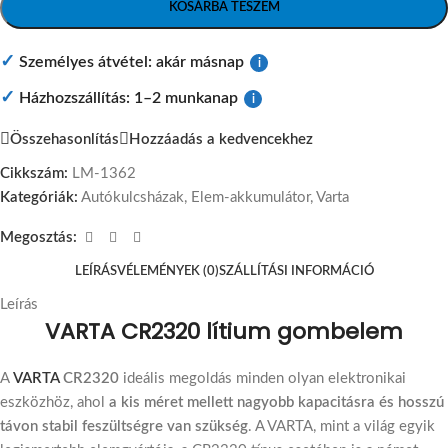
KOSÁRBA TESZEM
✓
Személyes átvétel: akár másnap
i
✓
Házhozszállítás: 1–2 munkanap
i
Összehasonlítás
Hozzáadás a kedvencekhez
Cikkszám:
LM-1362
Kategóriák:
Autókulcsházak
,
Elem-akkumulátor
,
Varta
Megosztás:
LEÍRÁS
VÉLEMÉNYEK (0)
SZÁLLÍTÁSI INFORMÁCIÓ
Leírás
VARTA CR2320 lítium gombelem
A
VARTA
CR2320
ideális megoldás minden olyan elektronikai
eszközhöz, ahol
a kis méret mellett nagyobb kapacitásra és hosszú
távon stabil feszültségre van szükség
. A VARTA, mint a világ egyik