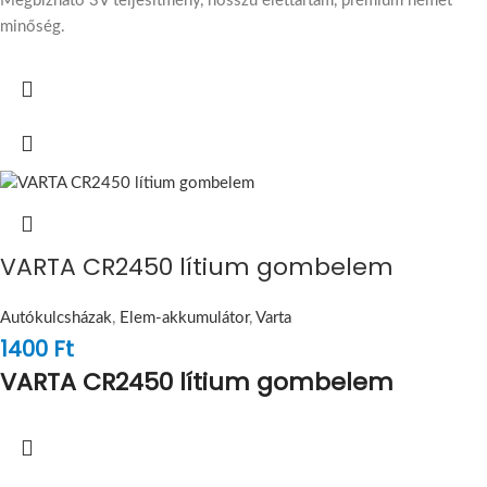
Megbízható 3V teljesítmény, hosszú élettartam, prémium német
minőség.
VARTA CR2450 lítium gombelem
Autókulcsházak
,
Elem-akkumulátor
,
Varta
1400
Ft
VARTA CR2450 lítium gombelem